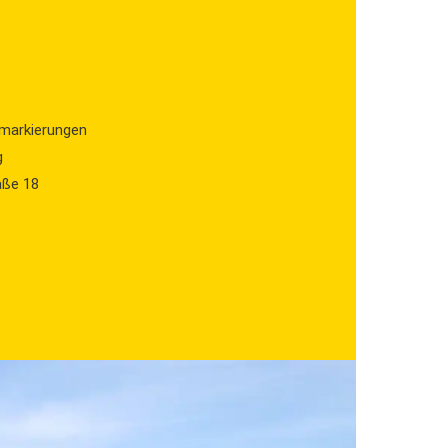
tmarkierungen
g
aße 18