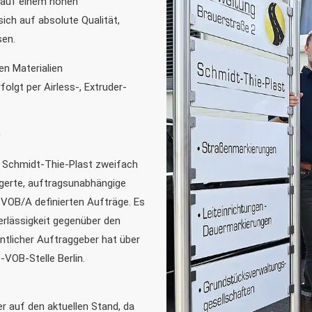
n auf einem hohen
ich auf absolute Qualität,
sen.
n Materialien
olgt per Airless-, Extruder-
0
a Schmidt-Thie-Plast zweifach
lagerte, auftragsunabhängige
VOB/A definierten Aufträge. Es
erlässigkeit gegenüber den
ntlicher Auftraggeber hat über
VOB-Stelle Berlin.
 auf den aktuellen Stand, da