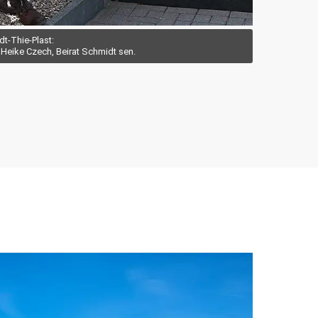
t-Thie-Plast:
 Heike Czech, Beirat Schmidt sen.