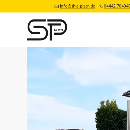
info@thie-plast.de
04442 704040